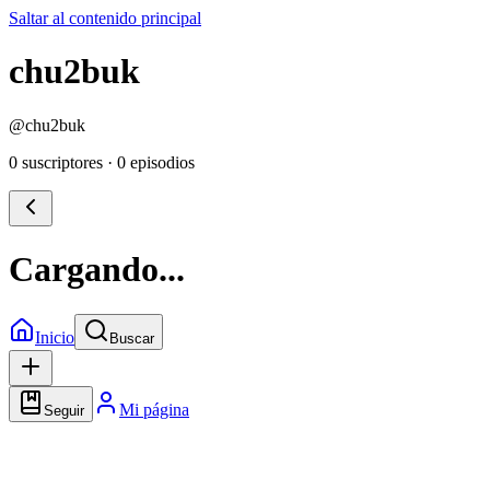
Saltar al contenido principal
chu2buk
@
chu2buk
0 suscriptores
·
0 episodios
Cargando...
Inicio
Buscar
Mi página
Seguir