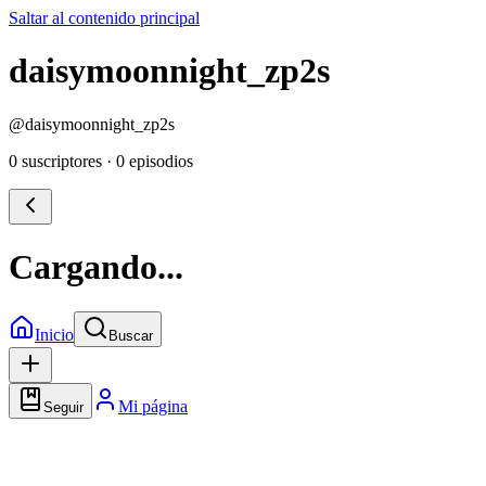
Saltar al contenido principal
daisymoonnight_zp2s
@
daisymoonnight_zp2s
0 suscriptores
·
0 episodios
Cargando...
Inicio
Buscar
Mi página
Seguir