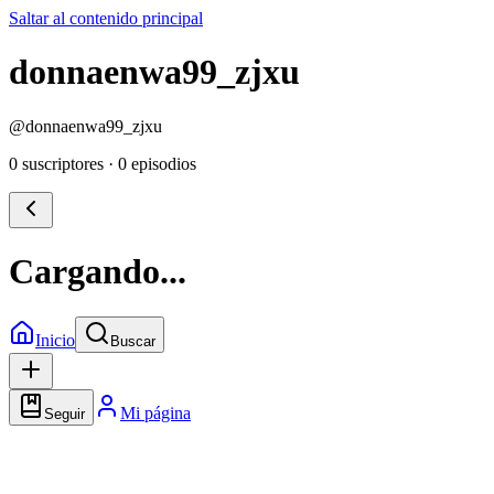
Saltar al contenido principal
donnaenwa99_zjxu
@
donnaenwa99_zjxu
0 suscriptores
·
0 episodios
Cargando...
Inicio
Buscar
Mi página
Seguir