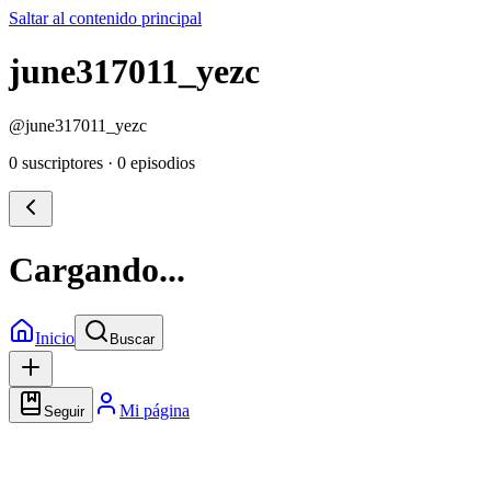
Saltar al contenido principal
june317011_yezc
@
june317011_yezc
0 suscriptores
·
0 episodios
Cargando...
Inicio
Buscar
Mi página
Seguir