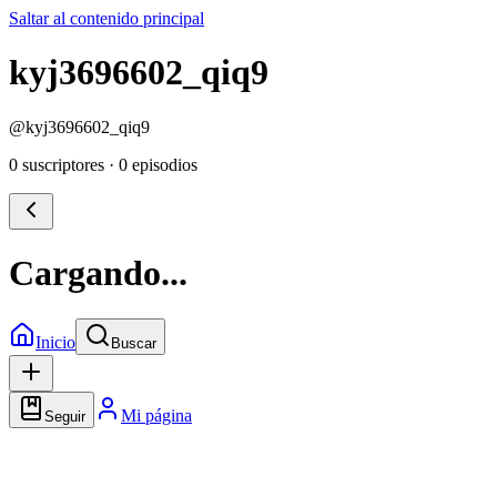
Saltar al contenido principal
kyj3696602_qiq9
@
kyj3696602_qiq9
0 suscriptores
·
0 episodios
Cargando...
Inicio
Buscar
Mi página
Seguir