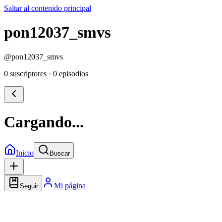
Saltar al contenido principal
pon12037_smvs
@
pon12037_smvs
0 suscriptores
·
0 episodios
Cargando...
Inicio
Buscar
Mi página
Seguir