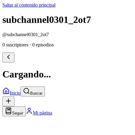
Saltar al contenido principal
subchannel0301_2ot7
@
subchannel0301_2ot7
0 suscriptores
·
0 episodios
Cargando...
Inicio
Buscar
Mi página
Seguir