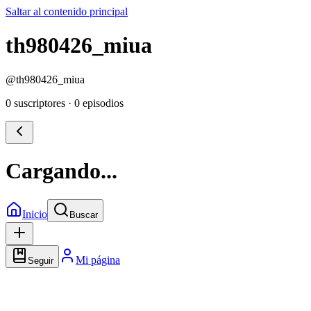
Saltar al contenido principal
th980426_miua
@
th980426_miua
0 suscriptores
·
0 episodios
Cargando...
Inicio
Buscar
Mi página
Seguir