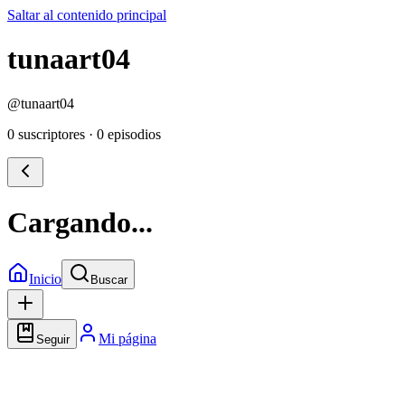
Saltar al contenido principal
tunaart04
@
tunaart04
0 suscriptores
·
0 episodios
Cargando...
Inicio
Buscar
Mi página
Seguir