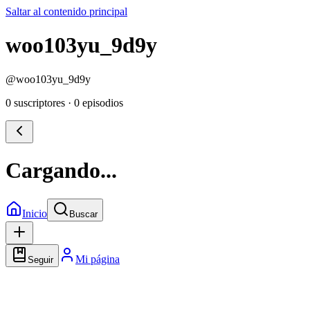
Saltar al contenido principal
woo103yu_9d9y
@
woo103yu_9d9y
0 suscriptores
·
0 episodios
Cargando...
Inicio
Buscar
Mi página
Seguir