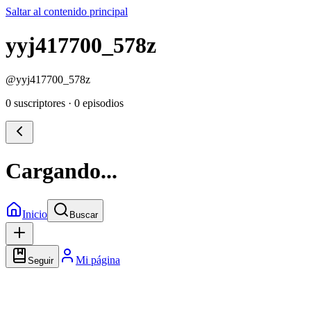
Saltar al contenido principal
yyj417700_578z
@
yyj417700_578z
0 suscriptores
·
0 episodios
Cargando...
Inicio
Buscar
Mi página
Seguir