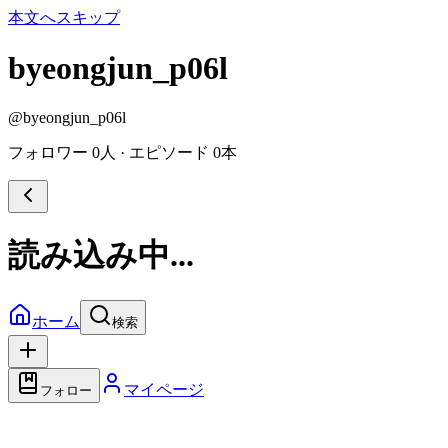
本文へスキップ
byeongjun_p06l
@
byeongjun_p06l
フォロワー 0人
·
エピソード 0本
読み込み中...
ホーム
検索
マイページ
フォロー