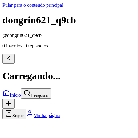
Pular para o conteúdo principal
dongrin621_q9cb
@
dongrin621_q9cb
0 inscritos
·
0 episódios
Carregando...
Início
Pesquisar
Minha página
Seguir