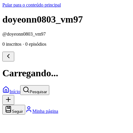
Pular para o conteúdo principal
doyeonn0803_vm97
@
doyeonn0803_vm97
0 inscritos
·
0 episódios
Carregando...
Início
Pesquisar
Minha página
Seguir