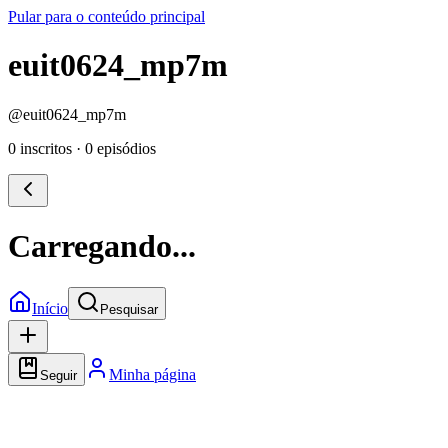
Pular para o conteúdo principal
euit0624_mp7m
@
euit0624_mp7m
0 inscritos
·
0 episódios
Carregando...
Início
Pesquisar
Minha página
Seguir