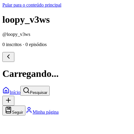
Pular para o conteúdo principal
loopy_v3ws
@
loopy_v3ws
0 inscritos
·
0 episódios
Carregando...
Início
Pesquisar
Minha página
Seguir