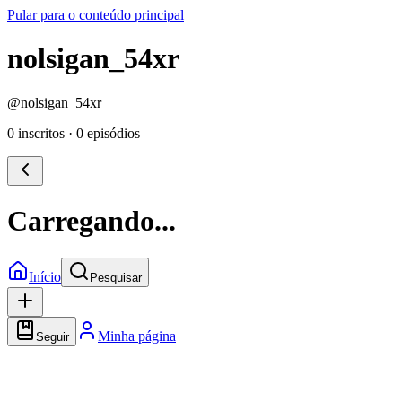
Pular para o conteúdo principal
nolsigan_54xr
@
nolsigan_54xr
0 inscritos
·
0 episódios
Carregando...
Início
Pesquisar
Minha página
Seguir