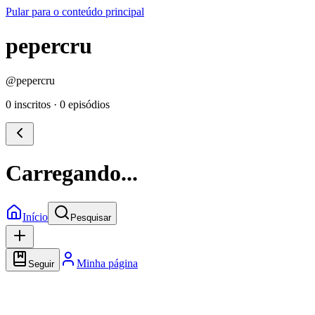
Pular para o conteúdo principal
pepercru
@
pepercru
0 inscritos
·
0 episódios
Carregando...
Início
Pesquisar
Minha página
Seguir