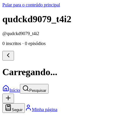
Pular para o conteúdo principal
qudckd9079_t4i2
@
qudckd9079_t4i2
0 inscritos
·
0 episódios
Carregando...
Início
Pesquisar
Minha página
Seguir