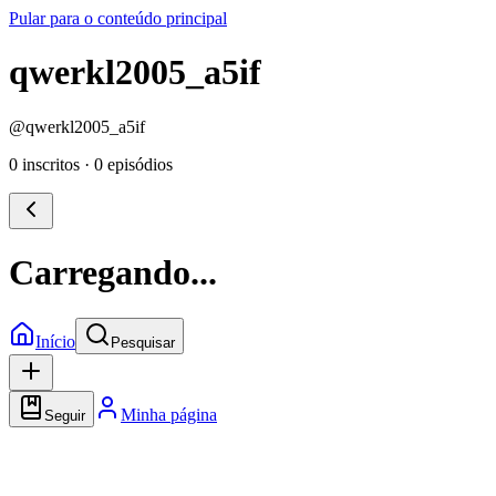
Pular para o conteúdo principal
qwerkl2005_a5if
@
qwerkl2005_a5if
0 inscritos
·
0 episódios
Carregando...
Início
Pesquisar
Minha página
Seguir