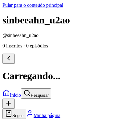
Pular para o conteúdo principal
sinbeeahn_u2ao
@
sinbeeahn_u2ao
0 inscritos
·
0 episódios
Carregando...
Início
Pesquisar
Minha página
Seguir