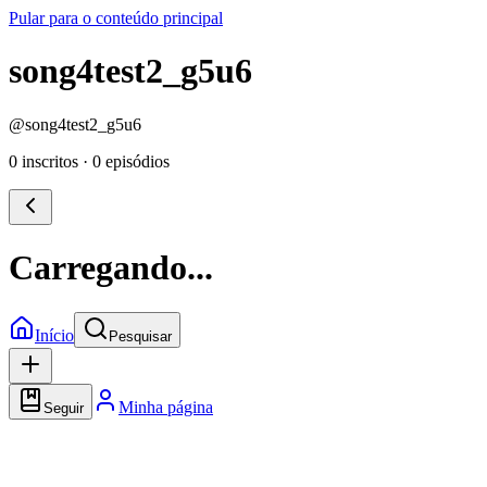
Pular para o conteúdo principal
song4test2_g5u6
@
song4test2_g5u6
0 inscritos
·
0 episódios
Carregando...
Início
Pesquisar
Minha página
Seguir