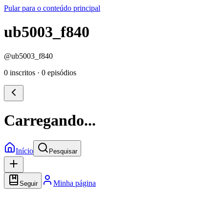
Pular para o conteúdo principal
ub5003_f840
@
ub5003_f840
0 inscritos
·
0 episódios
Carregando...
Início
Pesquisar
Minha página
Seguir