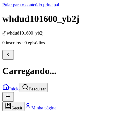
Pular para o conteúdo principal
whdud101600_yb2j
@
whdud101600_yb2j
0 inscritos
·
0 episódios
Carregando...
Início
Pesquisar
Minha página
Seguir