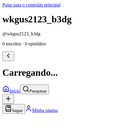
Pular para o conteúdo principal
wkgus2123_b3dg
@
wkgus2123_b3dg
0 inscritos
·
0 episódios
Carregando...
Início
Pesquisar
Minha página
Seguir