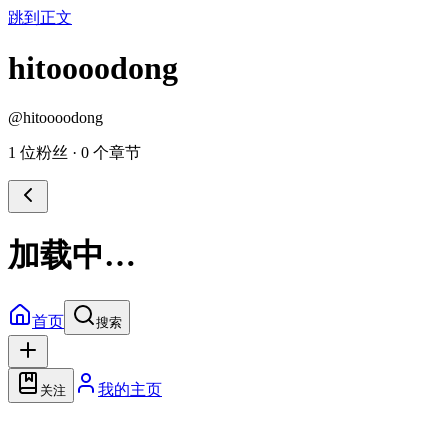
跳到正文
hitoooodong
@
hitoooodong
1 位粉丝
·
0 个章节
加载中…
首页
搜索
我的主页
关注