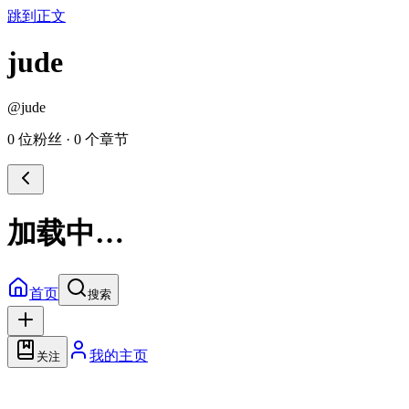
跳到正文
jude
@
jude
0 位粉丝
·
0 个章节
加载中…
首页
搜索
我的主页
关注