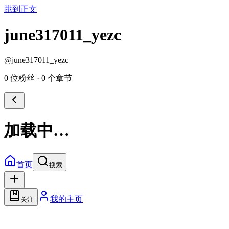
跳到正文
june317011_yezc
@
june317011_yezc
0 位粉丝
·
0 个章节
加载中…
首页
搜索
我的主页
关注