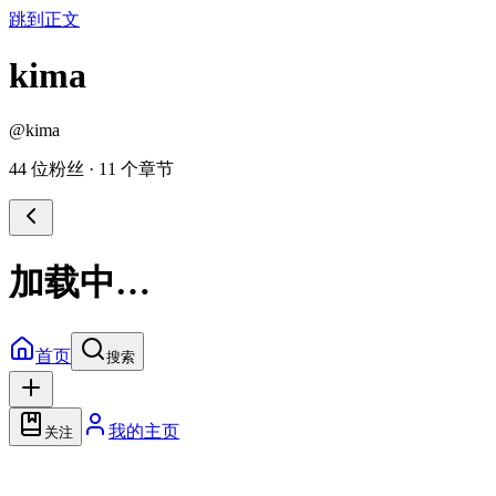
跳到正文
kima
@
kima
44 位粉丝
·
11 个章节
加载中…
首页
搜索
我的主页
关注