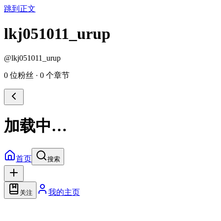
跳到正文
lkj051011_urup
@
lkj051011_urup
0 位粉丝
·
0 个章节
加载中…
首页
搜索
我的主页
关注