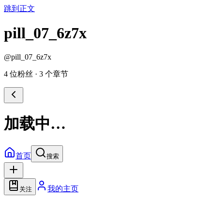
跳到正文
pill_07_6z7x
@
pill_07_6z7x
4 位粉丝
·
3 个章节
加载中…
首页
搜索
我的主页
关注