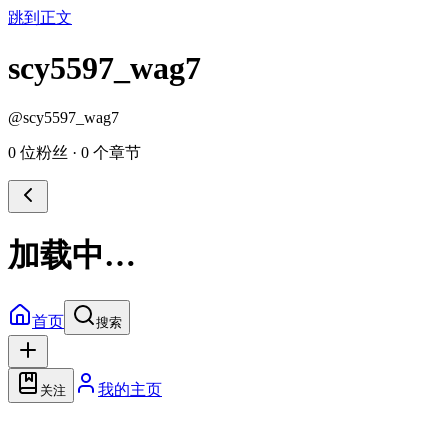
跳到正文
scy5597_wag7
@
scy5597_wag7
0 位粉丝
·
0 个章节
加载中…
首页
搜索
我的主页
关注