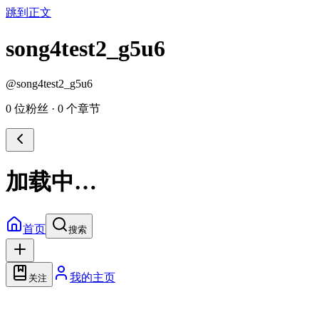
跳到正文
song4test2_g5u6
@
song4test2_g5u6
0 位粉丝
·
0 个章节
加载中…
首页
搜索
我的主页
关注