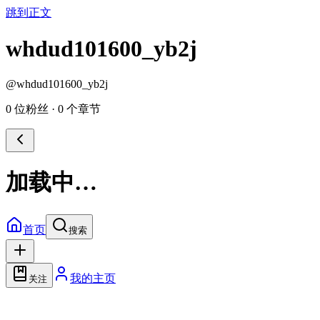
跳到正文
whdud101600_yb2j
@
whdud101600_yb2j
0 位粉丝
·
0 个章节
加载中…
首页
搜索
我的主页
关注