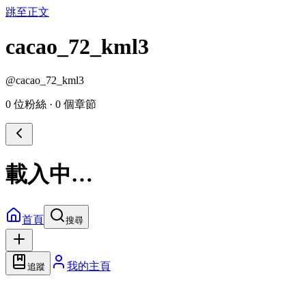
跳至正文
cacao_72_kml3
@
cacao_72_kml3
0 位粉絲
·
0 個章節
載入中…
首頁
搜尋
我的主頁
追蹤