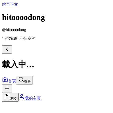
跳至正文
hitoooodong
@
hitoooodong
1 位粉絲
·
0 個章節
載入中…
首頁
搜尋
我的主頁
追蹤