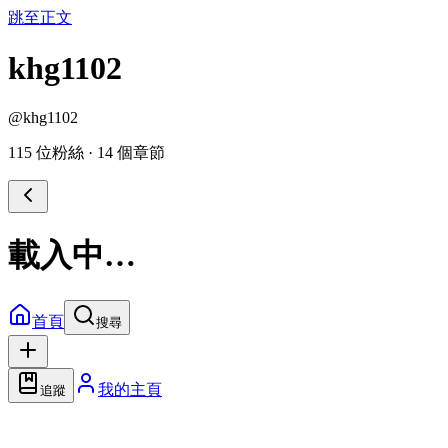
跳至正文
khg1102
@
khg1102
115 位粉絲
·
14 個章節
載入中…
首頁
搜尋
我的主頁
追蹤