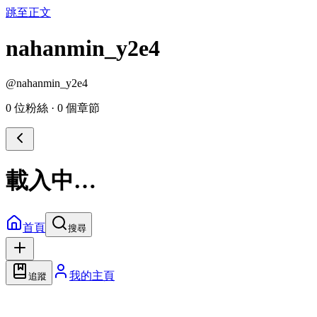
跳至正文
nahanmin_y2e4
@
nahanmin_y2e4
0 位粉絲
·
0 個章節
載入中…
首頁
搜尋
我的主頁
追蹤