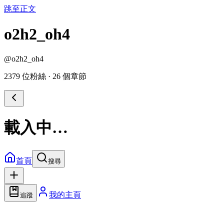
跳至正文
o2h2_oh4
@
o2h2_oh4
2379 位粉絲
·
26 個章節
載入中…
首頁
搜尋
我的主頁
追蹤