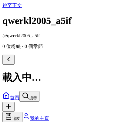
跳至正文
qwerkl2005_a5if
@
qwerkl2005_a5if
0 位粉絲
·
0 個章節
載入中…
首頁
搜尋
我的主頁
追蹤