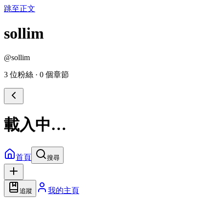
跳至正文
sollim
@
sollim
3 位粉絲
·
0 個章節
載入中…
首頁
搜尋
我的主頁
追蹤