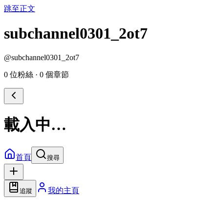
跳至正文
subchannel0301_2ot7
@
subchannel0301_2ot7
0 位粉絲
·
0 個章節
載入中…
首頁
搜尋
我的主頁
追蹤