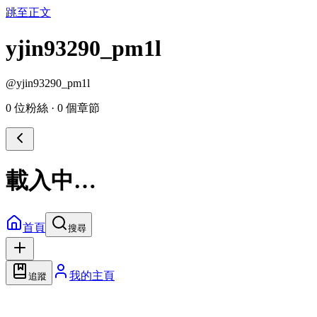
跳至正文
yjin93290_pm1l
@
yjin93290_pm1l
0 位粉絲
·
0 個章節
載入中…
首頁
搜尋
我的主頁
追蹤