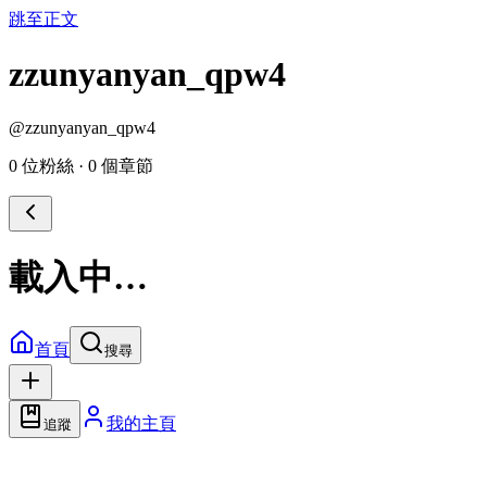
跳至正文
zzunyanyan_qpw4
@
zzunyanyan_qpw4
0 位粉絲
·
0 個章節
載入中…
首頁
搜尋
我的主頁
追蹤